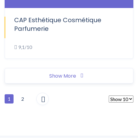
CAP Esthétique Cosmétique
ONSITE
Parfumerie
9,1/10
Show More
1
2