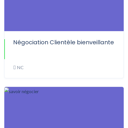
Négociation Clientèle bienveillante
ONLINE
NC