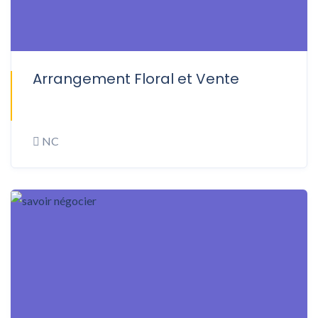
Arrangement Floral et Vente
ONSITE
NC