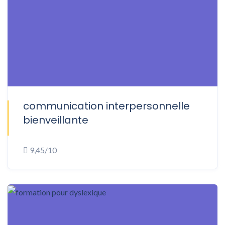
communication interpersonnelle
ONSITE
bienveillante
9,45/10