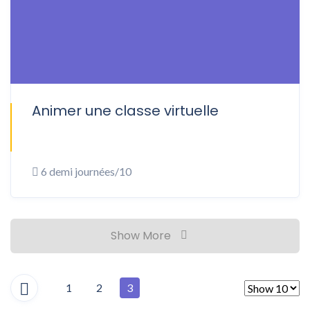
Animer une classe virtuelle
ONSITE
6 demi journées/10
Show More
1
2
3