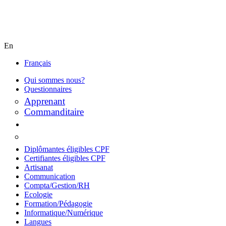
En
Français
Qui sommes nous?
Questionnaires
Apprenant
Commanditaire
Diplômantes éligibles CPF
Certifiantes éligibles CPF
Artisanat
Communication
Compta/Gestion/RH
Ecologie
Formation/Pédagogie
Informatique/Numérique
Langues