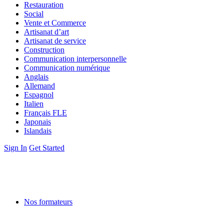
Restauration
Social
Vente et Commerce
Artisanat d’art
Artisanat de service
Construction
Communication interpersonnelle
Communication numérique
Anglais
Allemand
Espagnol
Italien
Français FLE
Japonais
Islandais
Sign In
Get Started
Nos formateurs