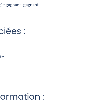
égie gagnant- gagnant
iées :
nte
formation :