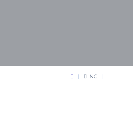
|
NC
|