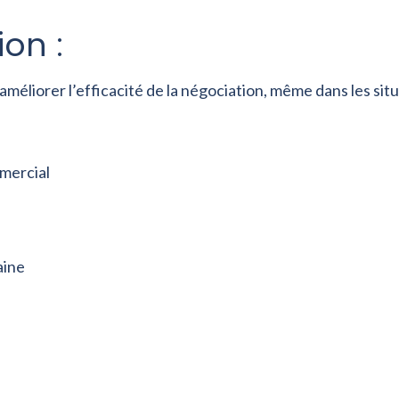
on :
méliorer l’efficacité de la négociation, même dans les situa
mercial
aine