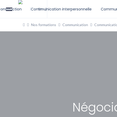
onstruction
Communication interpersonnelle
En
Communi
Nos formations
Communication
Communicatio
Négocia