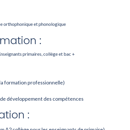
ase orthophonique et phonologique
rmation :
Enseignants primaires, collège et bac +
la formation professionnelle)
lan de développement des compétences
tion :
m A2 collège pour les enseignants de primaire).