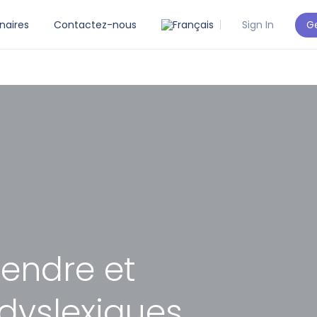
Ge
naires
Contactez-nous
Sign In
endre et
dyslexiques