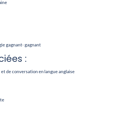
aine
égie gagnant- gagnant
iées :
et de conversation en langue anglaise
nte