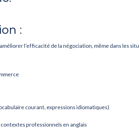
on :
méliorer l’efficacité de la négociation, même dans les situa
commerce
ocabulaire courant, expressions idiomatiques)
 contextes professionnels en anglais