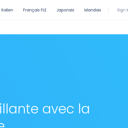
Italien
Français FLE
Japonais
Islandais
Sign 
llante avec la
e