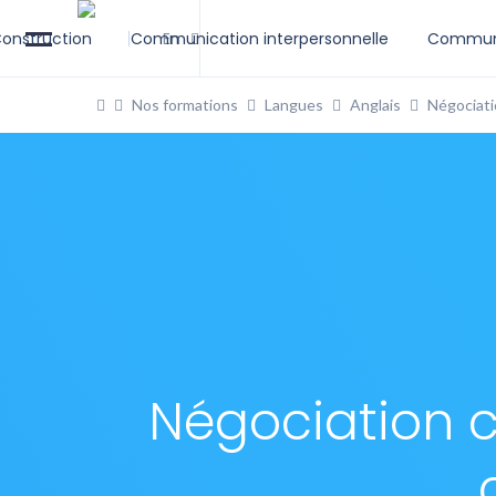
onstruction
Communication interpersonnelle
En
Communi
Nos formations
Langues
Anglais
Négociati
Négociation c