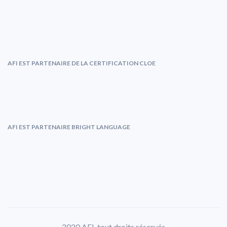
AFI EST PARTENAIRE DE LA CERTIFICATION CLOE
AFI EST PARTENAIRE BRIGHT LANGUAGE
2020 AFI. tout droits réservés