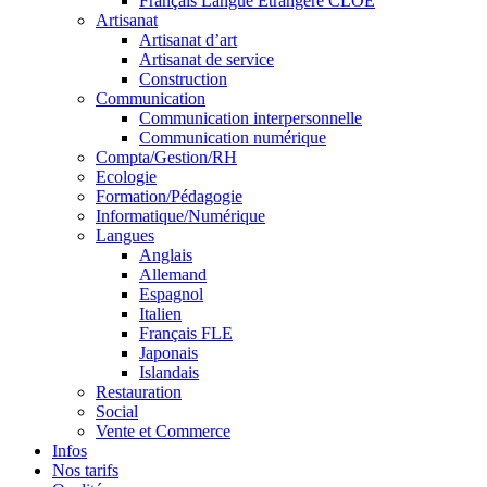
Français Langue Étrangère CLOE
Artisanat
Artisanat d’art
Artisanat de service
Construction
Communication
Communication interpersonnelle
Communication numérique
Compta/Gestion/RH
Ecologie
Formation/Pédagogie
Informatique/Numérique
Langues
Anglais
Allemand
Espagnol
Italien
Français FLE
Japonais
Islandais
Restauration
Social
Vente et Commerce
Infos
Nos tarifs