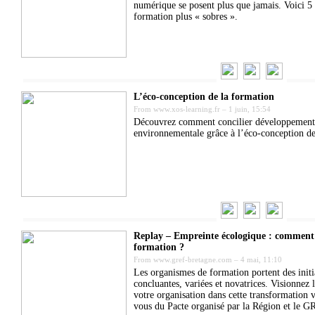
numérique se posent plus que jamais. Voici 5
formation plus « sobres ».
L’éco-conception de la formation
From
www.xos-learning.fr
–
1 juin, 15:54
Découvrez comment concilier développement d
environnementale grâce à l’éco-conception de
Replay – Empreinte écologique : comment 
formation ?
From
www.gref-bretagne.com
–
4 mai, 11:10
Les organismes de formation portent des initia
concluantes, variées et novatrices. Visionnez
votre organisation dans cette transformation
vous du Pacte organisé par la Région et le 