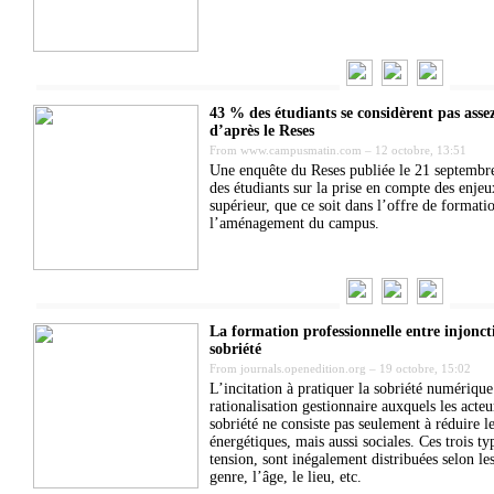
43 % des étudiants se considèrent pas asse
d’après le Reses
From
www.campusmatin.com
–
12 octobre, 13:51
Une enquête du Reses publiée le 21 septembre 
des étudiants sur la prise en compte des enjeu
supérieur, que ce soit dans l’offre de formati
l’aménagement du campus.
La formation professionnelle entre injonct
sobriété
From
journals.openedition.org
–
19 octobre, 15:02
L’incitation à pratiquer la sobriété numérique
rationalisation gestionnaire auxquels les acte
sobriété ne consiste pas seulement à réduire 
énergétiques, mais aussi sociales. Ces trois t
tension, sont inégalement distribuées selon les
genre, l’âge, le lieu, etc.