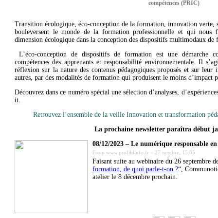
compétences (PRIC)
Transition écologique, éco-conception de la formation, innovation verte, 
bouleversent le monde de la formation professionnelle et qui nous fo
dimension écologique dans la conception des dispositifs multimodaux de 
L’éco-conception de dispositifs de formation est une démarche co
compétences des apprenants et responsabilité environnementale. Il s’ag
réflexion sur la nature des contenus pédagogiques proposés et sur leur 
autres, par des modalités de formation qui produisent le moins d’impact 
Découvrez dans ce numéro spécial une sélection d’analyses, d’expériences
it.
Retrouvez l’ensemble de la veille Innovation et transformation pé
La prochaine newsletter paraîtra début j
08/12/2023 – Le numérique responsable e
From
www.profildinfo.fr
–
27 octobre, 15:05
Faisant suite au webinaire du 26 septembre de
formation, de quoi parle-t-on ?
“, Communotic
atelier le 8 décembre prochain.