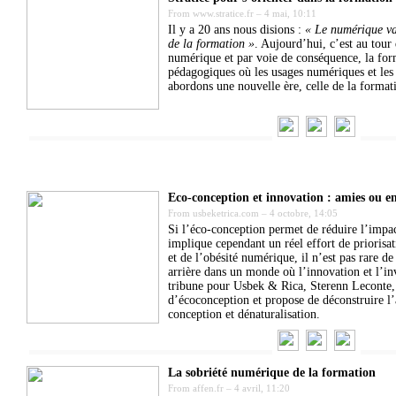
From
www.stratice.fr
–
4 mai, 10:11
Il y a 20 ans nous disions :
« Le numérique va t
de la formation »
. Aujourd’hui, c’est au tour 
numérique et par voie de conséquence, la for
pédagogiques où les usages numériques et les 
abordons une nouvelle ère, celle de la formati
Eco-conception et innovation : amies ou e
From
usbeketrica.com
–
4 octobre, 14:05
Si l’éco-conception permet de réduire l’impa
implique cependant un réel effort de priorisat
et de l’obésité numérique, il n’est pas rare de
arrière dans un monde où l’innovation et l’inv
tribune pour Usbek & Rica, Sterenn Leconte, d
d’écoconception et propose de déconstruire l’
conception et dénaturalisation.
La sobriété numérique de la formation
From
affen.fr
–
4 avril, 11:20