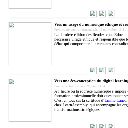
Vers un usage du numérique éthique et re
From
communotic.normandie.fr
–
8 novembre, 10:21
La dernière édition des Rendez-vous Educ a p
nécessaire virage éthique et responsable que 
débat qui comporte en lui certaines contradi
Vers une éco-conception du digital learnin
From
edtechactu.com
–
20 juin, 13:34
À l’heure où la sobriété numérique s’impose 
formation professionnelle doit questionner ses 
C’est en tout cas la certitude d’
Emilie Canet
,
chez LearnAssembly, qui accompagne les orga
transformations stratégiques.