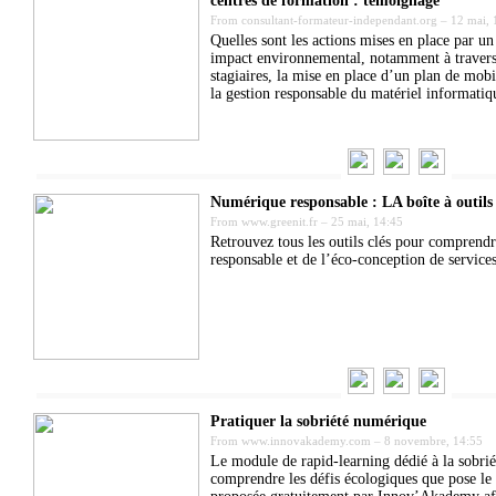
centres de formation : témoignage
From
consultant-formateur-independant.org
–
12 mai, 
Quelles sont les actions mises en place par u
impact environnemental, notamment à travers la
stagiaires, la mise en place d’un plan de mobil
la gestion responsable du matériel informatiq
Numérique responsable : LA boîte à outils
From
www.greenit.fr
–
25 mai, 14:45
Retrouvez tous les outils clés pour comprend
responsable et de l’éco-conception de service
Pratiquer la sobriété numérique
From
www.innovakademy.com
–
8 novembre, 14:55
Le module de rapid-learning dédié à la sobri
comprendre les défis écologiques que pose l