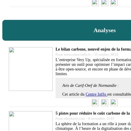
Analyses
Le bilan carbone, nouvel enjeu de la forma
From
www.centre-inffo.fr
–
13 octobre, 08:52
L’entreprise Very Up, spécialisée en formatio
présenter un outil pour optimiser l’impact ca
à être open-source, et encore en phase de dé
limites.
Avis de Carif-Oref de Normandie :
Cet article du
Centre Inffo
est consultabl
5 pistes pour réduire le coût carbone de l
From
edtechactu.com
–
8 novembre, 15:01
La sphère de la formation a un rôle à jouer da
climatique. À l’heure de la digitalisation des 