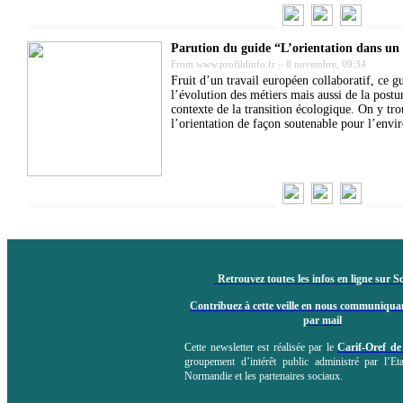
Parution du guide “L’orientation dans u
From
www.profildinfo.fr
–
8 novembre, 09:34
Fruit d’un travail européen collaboratif, ce g
l’évolution des métiers mais aussi de la postu
contexte de la transition écologique. On y t
l’orientation de façon soutenable pour l’envi
Retrouvez toutes les infos en ligne sur S
Contribuez à cette veille en nous communiquan
par mail
Cette newsletter est réalisée par le
Carif-Oref d
groupement d’intérêt public administré par l’Et
Normandie et les partenaires sociaux.