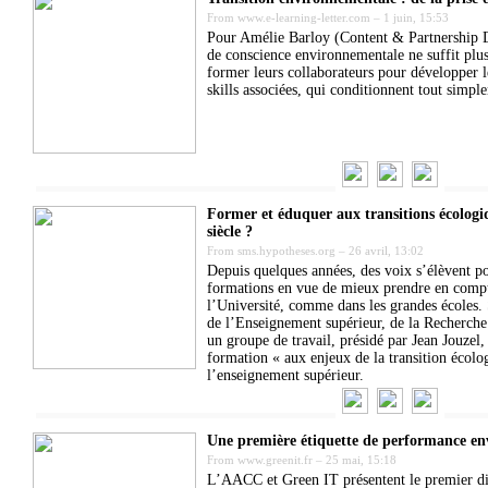
From
www.e-learning-letter.com
–
1 juin, 15:53
Pour Amélie Barloy (Content & Partnership D
de conscience environnementale ne suffit plus
former leurs collaborateurs pour développer le
skills associées, qui conditionnent tout simpl
Former et éduquer aux transitions écologi
siècle ?
From
sms.hypotheses.org
–
26 avril, 13:02
Depuis quelques années, des voix s’élèvent po
formations en vue de mieux prendre en compt
l’Université, comme dans les grandes écoles. 
de l’Enseignement supérieur, de la Recherche
un groupe de travail, présidé par Jean Jouzel,
formation « aux enjeux de la transition écol
l’enseignement supérieur.
Une première étiquette de performance env
From
www.greenit.fr
–
25 mai, 15:18
L’AACC et Green IT présentent le premier disp