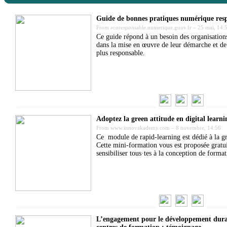
Guide de bonnes pratiques numérique resp
From
ecoresponsable.numerique.gouv.fr
–
25 mai, 14:
Ce guide répond à un besoin des organisation
dans la mise en œuvre de leur démarche et de
plus responsable.
Adoptez la green attitude en digital learni
From
www.innovakademy.com
–
8 novembre, 14:56
Ce module de rapid-learning est dédié à la gr
Cette mini-formation vous est proposée grat
sensibiliser tous·tes à la conception de forma
L’engagement pour le développement durab