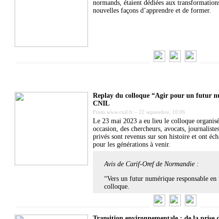
normands, étaient dédiées aux transformatio
nouvelles façons d’apprendre et de former.
Replay du colloque “Agir pour un futur n
CNIL
From
www.cnil.fr
–
22 septembre, 10:06
Le 23 mai 2023 a eu lieu le colloque organisé
occasion, des chercheurs, avocats, journaliste
privés sont revenus sur son histoire et ont é
pour les générations à venir.
Avis de Carif-Oref de Normandie :
“Vers un futur numérique responsable en
colloque.
Transition environnementale : de la prise 