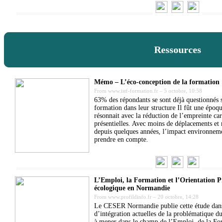
Ressources
Mémo – L’éco-conception de la formation
From
www.istf-formation.fr
–
5 octobre, 10:58
63% des répondants se sont déjà questionnés 
formation dans leur structure Il fût une époq
résonnait avec la réduction de l’empreinte ca
présentielles. Avec moins de déplacements et 
depuis quelques années, l’impact environneme
prendre en compte.
L’Emploi, la Formation et l’Orientation Pro
écologique en Normandie
From
www.profildinfo.fr
–
20 octobre, 14:28
Le CESER Normandie publie cette étude dans l
d’intégration actuelles de la problématique d
à mener dans le champ de l’Emploi, de la For