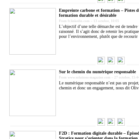
Empreinte carbone et formation – Pistes de
formation durable et désirable
From
fr.linkedin.com
–
13 octobre, 10:05
L’objectif d’une telle démarche est de tendre 
raisonné. Il s’agit donc de retenir les pratiqu
pour l’environnement, plutôt que de recourir 
Sur le chemin du numérique responsable
From
www.solutions-magazine.com
–
27 octobre, 15:4
Le numérique responsable n’est pas un projet,
chemin et donc un engagement, nous dit Oliv
F2D : Formation digitale durable – Épisode
Stratice pour s’orienter dans la formation 