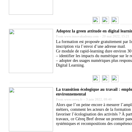
Adoptez la green attitude en digital learni
From
www.innovakademy.com
–
20 mai 2022, 15:21
La formation est proposée gratuitement par 
inscription via l’envoi d’une adresse mail.
Ce module de rapid-learning dure environ 30 
– identifier les impacts du numérique sur le 
– adopter des usages numériques plus respons
Digital Learning.
La transition écologique au travail : emplo
environnemental
From
www.cereq.fr
–
3 juin 2022, 09:40
Alors que l’on peine encore à mesurer l’ampl
métiers, comment les acteurs de la formation e
favoriser l’écologisation des activités ? À pa
travaux, ce Céreq Bref dresse un premier pan
systémiques et recompositions des compétenc