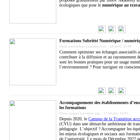
proposée gratuitement par Innov’Akademy afin
écologiques que pose le
numérique au trava
Formations Sobriété Numérique / numériq
From
www.tribus-virtuelles.com
–
18 avril, 13:44
Comment optimiser ses échanges associatifs 
contribuer à la diffusion et au rayonnement de
sont les bonnes pratiques pour un usage numé
l’environnement ? Pour naviguer en conscie
Accompagnement des établissements d’ens
les formations
From
campus-transition.org
–
17 février, 14:05
Depuis 2020, le
Campus de la Transition acc
(CYU) dans une démarche ambitieuse de trans
pédagogie. L’objectif ? Accompagner les équi
les enjeux écologiques et sociaux aux formati
de l’université. Le mois de Décembre 2022 no