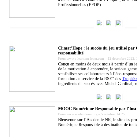
Professionnelles (EFOP).
Climat’Hope : le succès du jeu utilisé par C
responsabilité
From
www.e-learning-letter.com
–
12 décembre 2022, 
Conçu en moins de deux mois à partir d’un jeu
de la motivation à apprendre, le serious game
sensibiliser ses collaborateurs à l’éco-responsa
formation au service de la RSE” des
Trophées
ingrédients du succès avec Michel Cardinal,
MOOC Numérique Responsable par l’Insti
From
www.academie-nr.org
–
5 octobre, 14:25
Bienvenue sur l’Academie NR, le site des pro
Numérique Responsable à destination de toutes