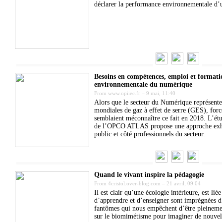
déclarer la performance environnementale d’u
Besoins en compétences, emploi et format
environnementale du numérique
From
www.opiiec.fr
–
9 mai, 11:40
Alors que le secteur du Numérique représent
mondiales de gaz à effet de serre (GES), forc
semblaient méconnaître ce fait en 2018. L’ét
de l’OPCO ATLAS propose une approche exha
public et côté professionnels du secteur.
Quand le vivant inspire la pédagogie
From
4cristol.over-blog.com
–
21 avril, 09:04
Il est clair qu’une écologie intérieure, est li
d’apprendre et d’enseigner sont imprégnées d
fantômes qui nous empêchent d’être pleineme
sur le biomimétisme pour imaginer de nouvell