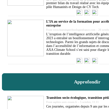
premier bilan du travail réalisé avec les équip
pôle Humanités et Design de CY Tech.
L’IA au service de la formation pour accélé
entreprise
From
www.learningtechnologiesfrance.com
–
26 octobr
L’irruption de l’intelligence artificielle géné
2023 a entraîné un bouillonnement d’interrogat
technologies. Parmi les grands sujets de discu
dans l’accessibilité de l’information et comm
AXA Climate School s’est saisi pour élargir le
transition durable.
Approfondir
Transition socio-écologique, transition pé
From
saphire.univ-rouen.fr
–
5 octobre, 11:11
Ces journées, organisées depuis 9 ans par les