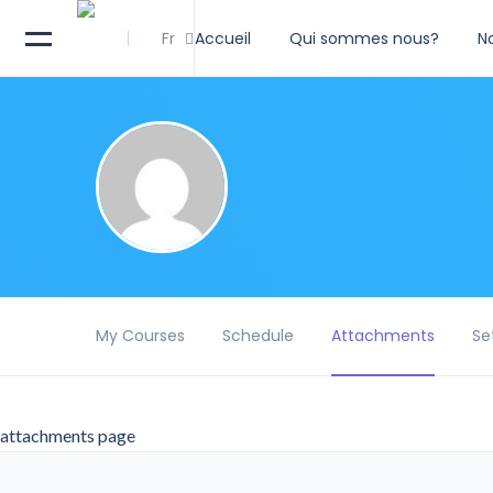
Fr
Accueil
Qui sommes nous?
N
My Courses
Schedule
Attachments
Se
attachments page