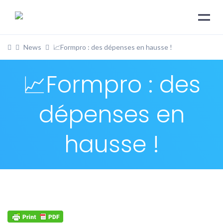
News
📈Formpro : des dépenses en hausse !
📈Formpro : des
dépenses en
hausse !