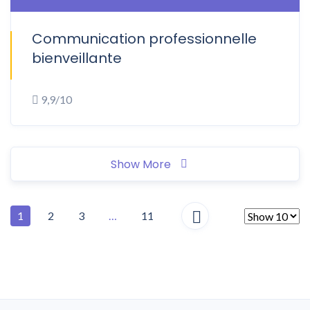
Communication professionnelle
ONSITE
bienveillante
9,9/10
Show More
1
2
3
…
11