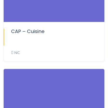
CAP – Cuisine
ONSITE
NC