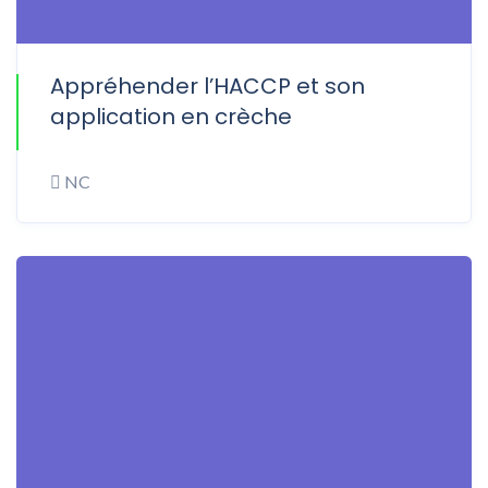
Appréhender l’HACCP et son
ONLINE
application en crèche
NC