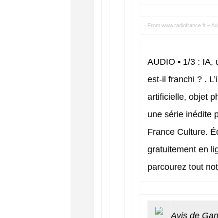
From
www.radiofrance.fr
–
Au
AUDIO • 1/3 : IA,
est-il franchi ? . L
artificielle, objet
une série inédite
France Culture. É
gratuitement en li
parcourez tout not
Avis de Gan