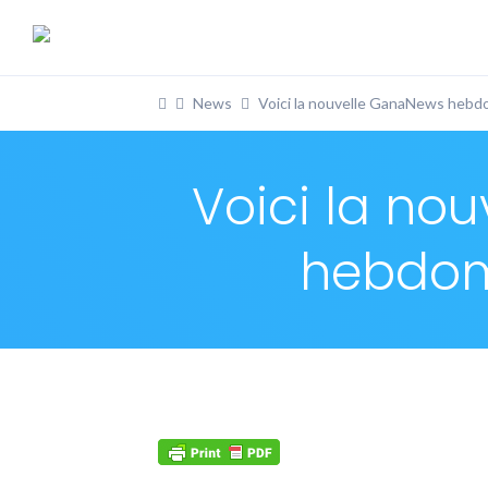
News
Voici la nouvelle GanaNews hebdo
Voici la no
hebdom