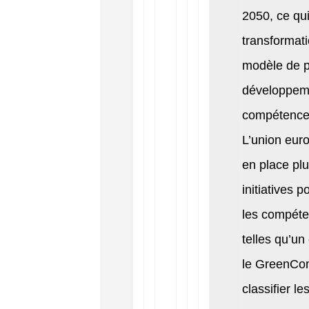
2050, ce qu
transformati
modèle de p
développem
compétences
L’union eur
en place plu
initiatives 
les compéte
telles qu’u
le GreenCo
classifier l