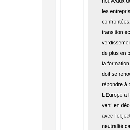
nouveaux dé
les entrepri
confrontées
transition é
verdissemen
de plus en p
la formation
doit se reno
répondre à 
L’Europe a l
vert” en dé
avec l’object
neutralité c