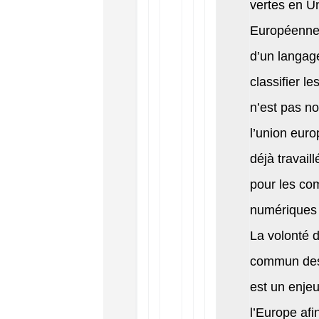
vertes en U
Européenne. 
d’un langa
classifier l
n’est pas n
l’union eur
déjà travail
pour les co
numériques 
La volonté 
commun de
est un enje
l’Europe af