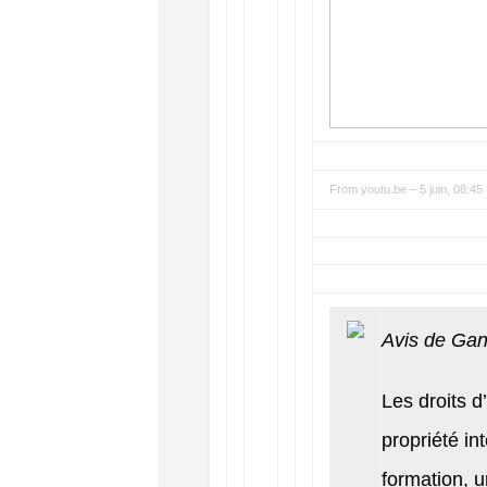
From
youtu.be
–
5 juin, 08:45
Avis de Gan
Les droits d
propriété int
formation, un