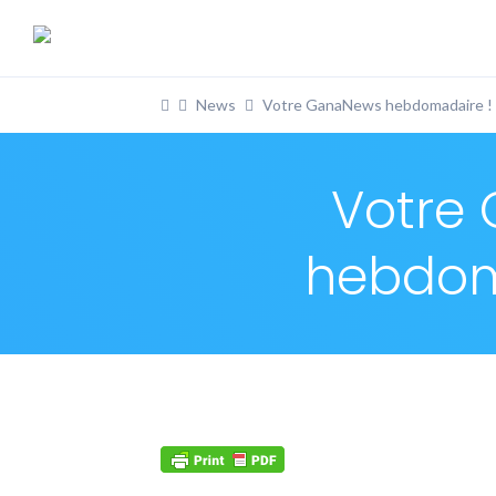
News
Votre GanaNews hebdomadaire ! 
Votre
hebdom