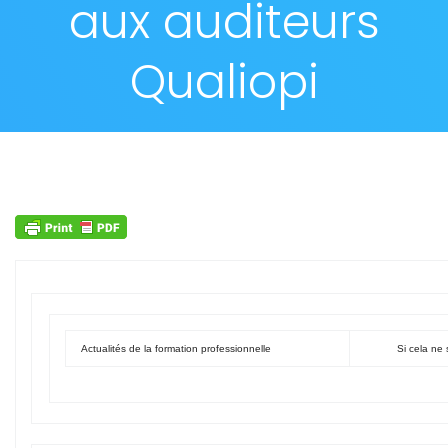
aux auditeurs
Qualiopi
Actualités de la formation professionnelle
Si cela ne 