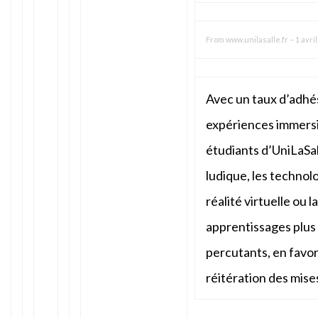
From
www.unilasalle.fr
–
1 avril
Avec un taux d’adhés
expériences immersiv
étudiants d’UniLaSal
ludique, les technol
réalité virtuelle ou 
apprentissages plus
percutants, en favori
réitération des mises