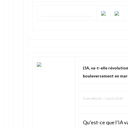
L’IA, va-t-elle révoluti
bouleversement en mar
From
affen.fr
–
1 avril, 15:43
Qu’est-ce que l’IA v