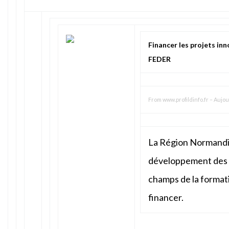
Financer les projets in
FEDER
From
www.profildinfo.fr
–
Aujou
La Région Normandi
développement des p
champs de la formati
financer.