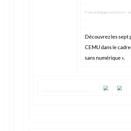
From
pedagogie.unicaen.fr
–
A
Découvrez les sept 
CEMU dans le cadre d
sans numérique ».