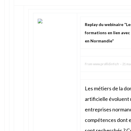
Replay du webinaire “L
formations en lien avec 
en Normandie”
From
www.profildinfo.fr
–
21 ma
Les métiers de la do
artificielle évoluent
entreprises normand
compétences dont ell
sont recherchés ? 