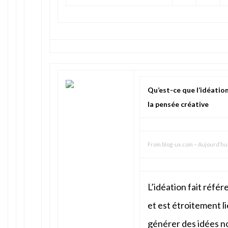
Qu’est-ce que l’idéation
la pensée créative
From
blog-ux.com
–
Aujourd’hui
L’idéation fait référ
et est étroitement l
générer des idées no