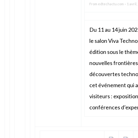
From
edtechactu.com
–
1 avril,
Du 11 au 14 juin 2025
le salon Viva Techno
édition sous le thème
nouvelles frontières 
découvertes techno
cet événement qui a
visiteurs : exposition
conférences d’expe