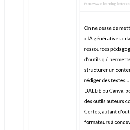
From
www.e-learning-letter.c
On ne cesse de mett
« IA génératives » d
ressources pédagog
d’outils qui permett
structurer un conte
rédiger des textes…
DALL·E ou Canva, pou
des outils auteurs 
Certes, autant d’outi
formateurs à concev