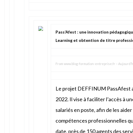
Pass’Afest : une innovation pédagogiq
Learning et obtention de titre profess
From
www.blog-formation-entreprise.fr
–
Aujourd’h
Le projet DEFFINUM PassAfest 
2022. Il vise à faciliter l’accès à u
salariés en poste, afin de les aider
compétences professionnelles qu’
date, près de 150 agents des ser