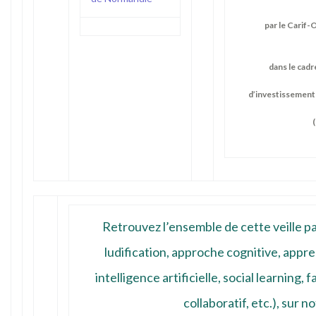
par le Carif
dans le cadr
d’investissement
Retrouvez l’ensemble de cette veille p
ludification, approche cognitive, appr
intelligence artificielle, social learning
collaboratif, etc.), sur
no