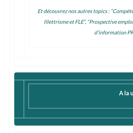
Et découvrez nos autres topics : “
Compéte
Illettrisme et FLE
“, “
Prospective emplo
d’information
PR
A la 