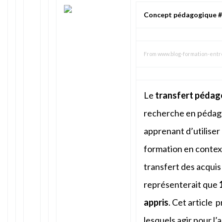
Concept pédagogique #2
From
www.blog-formation-entre
Le
transfert pédag
recherche en pédago
apprenant d’utiliser
formation en contex
transfert des acqui
représenterait que
appris
. Cet article 
lesquels agir pour l’