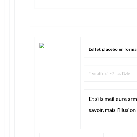
L’effet placebo en format
From
affen.fr
–
7 mai, 13:46
Et si la meilleure ar
savoir, mais l’illusio