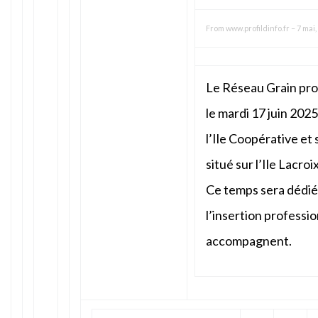
From
www.profildinfo.fr
–
7 mai,
Le Réseau Grain pr
le mardi 17 juin 2025,
l’Ile Coopérative et 
situé sur l’Ile Lacro
Ce temps sera dédié
l’insertion professio
accompagnent.