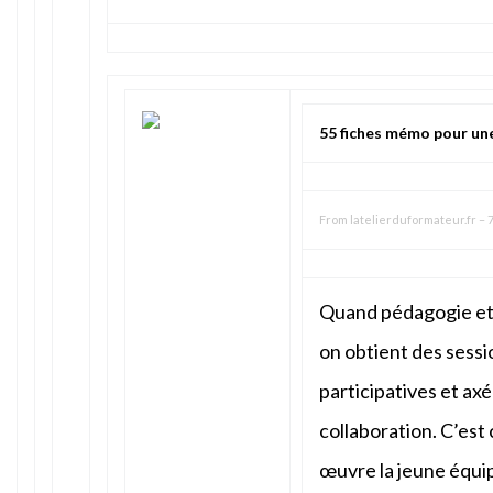
55 fiches mémo pour un
From
latelierduformateur.fr
–
7
Quand pédagogie et 
on obtient des sess
participatives et axé
collaboration. C’est 
œuvre la jeune équi