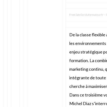
From
latelierduformateur.fr
–
7
De la classe flexibl
les environnements 
enjeu stratégique p
formation. La combi
marketing continu, q
intégrante de toute 
cherche à maximise
Dans ce troisième v
Michel Diaz s’interr