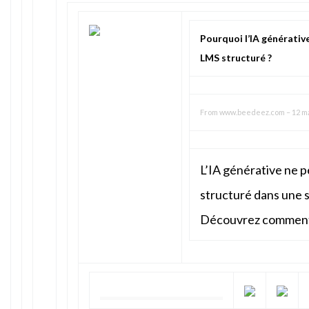
Pourquoi l’IA générativ
LMS structuré ?
From
www.beedeez.com
–
12 ma
L’IA générative ne 
structuré dans une s
Découvrez comment 