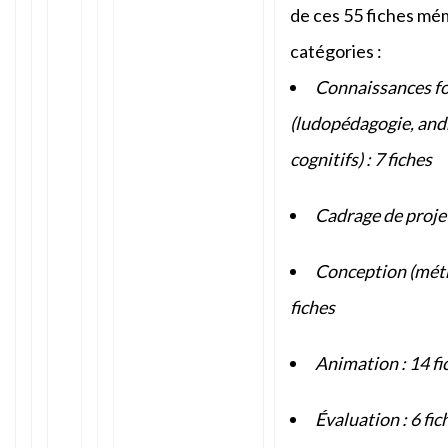
de ces 55 fiches mé
catégories :
Connaissances f
(ludopédagogie, andr
cognitifs) : 7 fiches
Cadrage de projet
Conception (méth
fiches
Animation : 14 fi
Évaluation : 6
fic