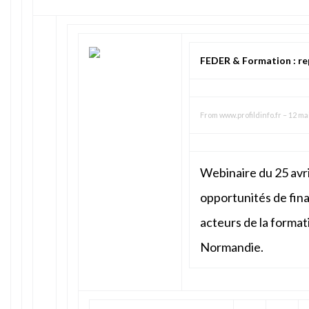
FEDER & Formation : r
From
www.profildinfo.fr
–
12 mai
Webinaire du 25 avr
opportunités de fi
acteurs de la format
Normandie.