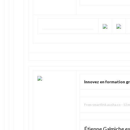
Innovez en formation gr
From
smartlink.ausha.co
–
12 m
Étienne Galmiche es