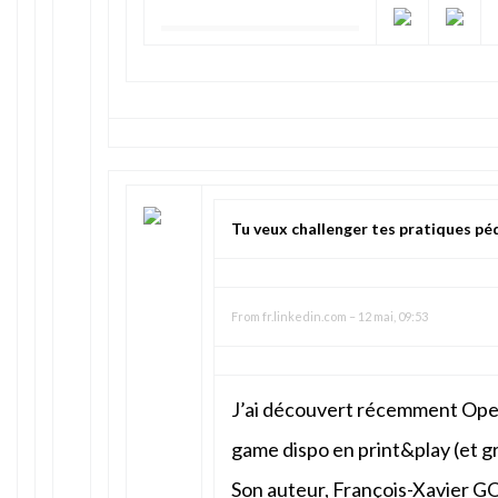
Tu veux challenger tes pratiques pé
From
fr.linkedin.com
–
12 mai, 09:53
J’ai découvert récemment Ope
game dispo en print&play (et gra
Son auteur, François-Xavier G