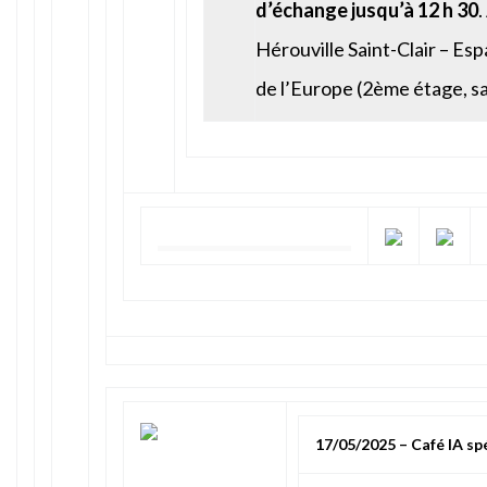
d’échange jusqu’à 12 h 30
.
Hérouville Saint-Clair – Es
de l’Europe (2ème étage, s
17/05/2025 – Café IA spé