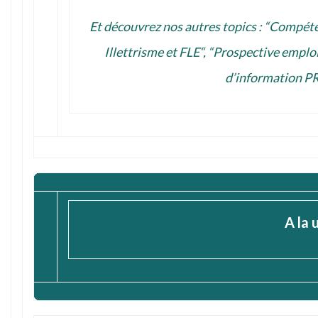
Et découvrez nos autres topics : “
Compéte
Illettrisme et FLE
“, “
Prospective emplo
d’information
PR
A la 