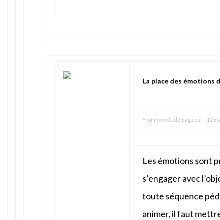
La place des émotions d
From
www.ludomag.com
–
12 ma
Les émotions sont p
s’engager avec l’ob
toute séquence péd
animer, il faut mett