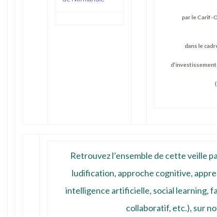
par le Carif
dans le cadr
d’investissement
Retrouvez l’ensemble de cette veille p
ludification, approche cognitive, appr
intelligence artificielle, social learning
collaboratif, etc.), sur
no