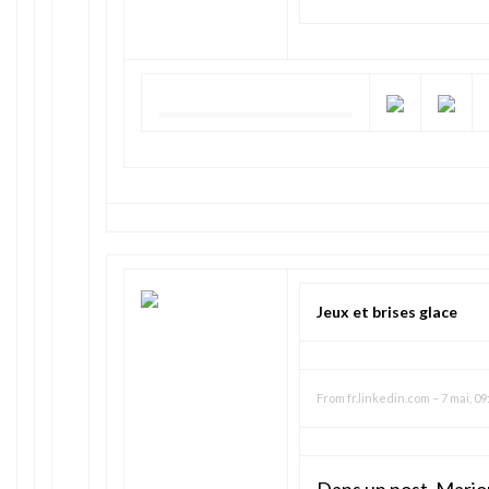
Jeux et brises glace
From
fr.linkedin.com
–
7 mai, 09