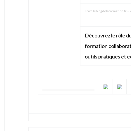
From
leblogdelaformation.fr
–
2
Découvrez le rôle du
formation collaborat
outils pratiques et 