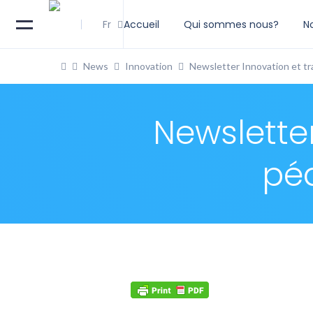
Fr
Accueil
Qui sommes nous?
N
News
Innovation
Newsletter Innovation et t
Newslette
pé