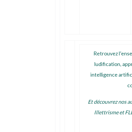
Retrouvez l’ense
ludification, ap
intelligence artifi
co
Et découvrez nos aut
Illettrisme et FL