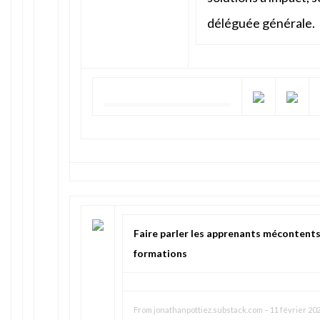
déléguée générale.
Faire parler les apprenants mécontent
formations
From
jonathanpottiez.substack.com
–
11 février 202