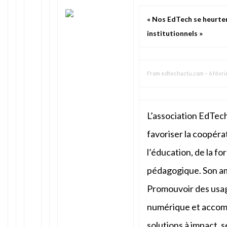
« Nos EdTech se heurtent
institutionnels »
From
edtechactu.com
–
6 févri
L’association EdTe
favoriser la coopéra
l’éducation, de la fo
pédagogique. Son am
Promouvoir des usa
numérique et accom
solutions à impact, 