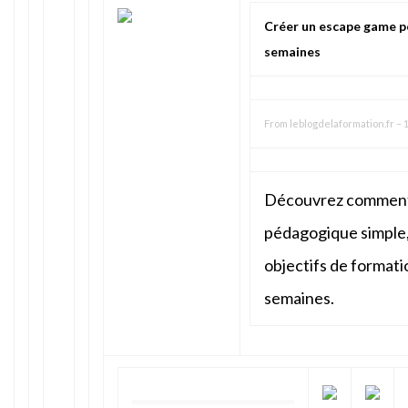
Créer un escape game p
semaines
From
leblogdelaformation.fr
–
1
Découvrez comment
pédagogique simple,
objectifs de formati
semaines.