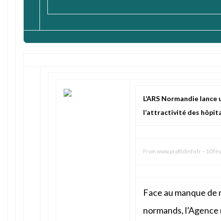
L’ARS Normandie lance u
l’attractivité des hôpit
From
www.profildinfo.fr
–
10 fév
Face au manque de m
normands, l’Agence r