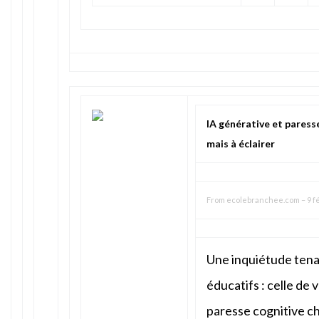
IA générative et paress
mais à éclairer
From
ecolebranchee.com
–
9 f
Une inquiétude tena
éducatifs : celle de 
paresse cognitive che