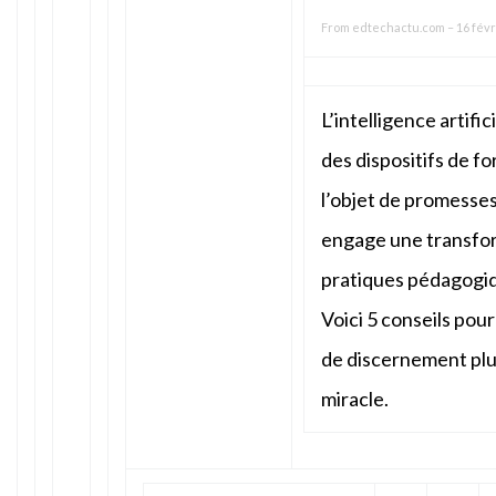
From
edtechactu.com
–
16 févr
L’intelligence artifi
des dispositifs de fo
l’objet de promesses
engage une transfo
pratiques pédagogiqu
Voici 5 conseils pou
de discernement pl
miracle.