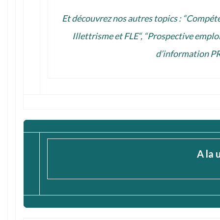
Et découvrez nos autres topics : “
Compéte
Illettrisme et FLE
“, “
Prospective emplo
d’information
PR
A la 