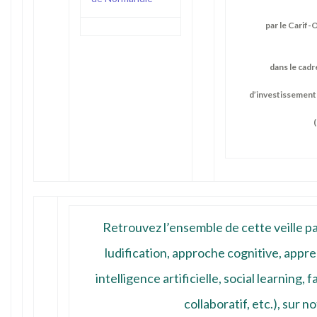
par le Carif
dans le cadr
d’investissement
Retrouvez l’ensemble de cette veille p
ludification, approche cognitive, appr
intelligence artificielle, social learning
collaboratif, etc.), sur
no