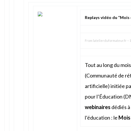
Replays vidéo du “Mois 
From
latelierduformateur.fr
–
1
Tout au long du mois 
(Communauté de réfle
artificielle) initiée
pour l’Éducation (D
webinaires
dédiés à 
l’éducation : le
Mois 