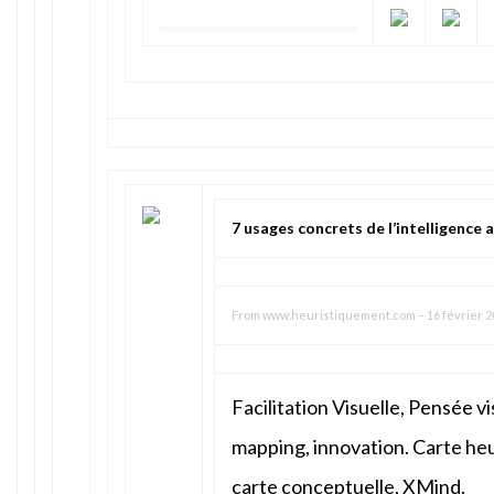
7 usages concrets de l’intelligence a
From
www.heuristiquement.com
–
16 février 2
Facilitation Visuelle, Pensée v
mapping, innovation. Carte heu
carte conceptuelle, XMind.