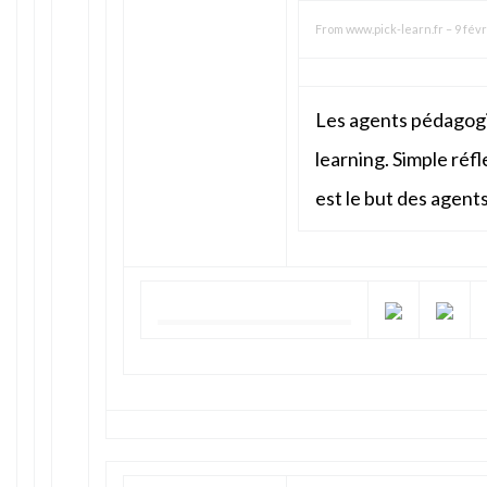
From
www.pick-learn.fr
–
9 févr
Les agents pédagogi
learning. Simple réf
est le but des agen