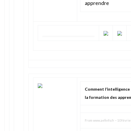
apprendre
Comment l’intelligence a
la formation des appren
From
www.aefinfo.fr
–
10 févrie