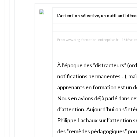
L’attention sélective, un outil anti dé
From
www.blog-formation-entreprise.fr
–
16 février
À l’époque des “distracteurs” (or
notifications permanentes…), main
apprenants en formation est un dé
Nous en avions déjà parlé dans cet 
d’attention. Aujourd’hui on s’int
Philippe Lachaux sur l’attention s
des “remèdes pédagogiques” pour