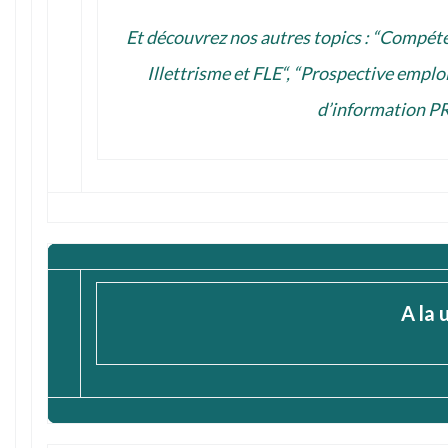
Et découvrez nos autres topics : “
Compéte
Illettrisme et FLE
“, “
Prospective emplo
d’information
PR
A la 