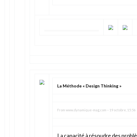
La Méthode « Design Thinking »
From
www.dynamique-mag.com
–
19 octobre, 15:56
La capacité à résoudre des probl