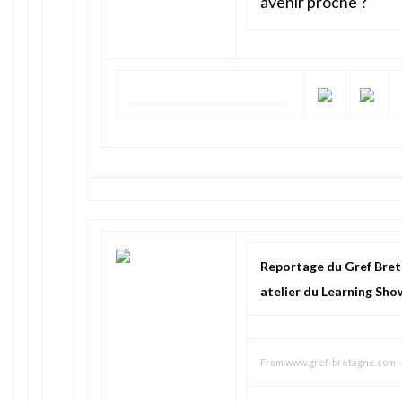
avenir proche ?
Reportage du Gref Bre
atelier du Learning Sho
From
www.gref-bretagne.com