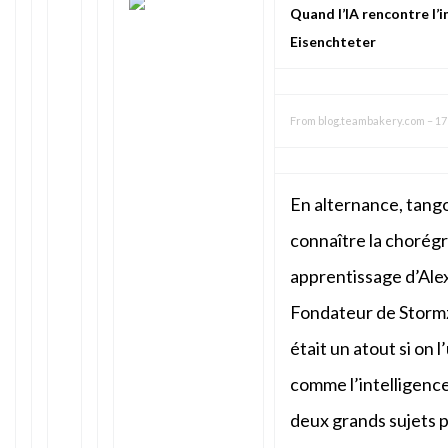
Quand l’IA rencontre l’i
Eisenchteter
From
blog.teambakery.com
–
17
En alternance, tango
connaître la chorégr
apprentissage d’Ale
Fondateur de Stormz, 
était un atout si on l
comme l’intelligence c
deux grands sujets p