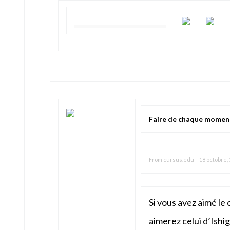
Faire de chaque momen
From
cursus.edu
–
18 octobre, 
Si vous avez aimé le 
aimerez celui d’Ishig