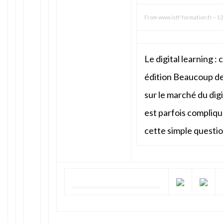
From
www.istf-formation.fr
–
12
Le digital learning 
édition Beaucoup de 
sur le marché du digi
est parfois compliqu
cette simple questio