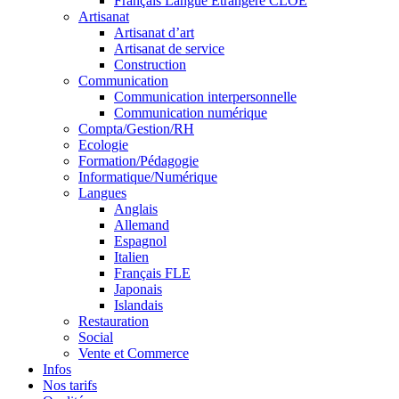
Français Langue Étrangère CLOE
Artisanat
Artisanat d’art
Artisanat de service
Construction
Communication
Communication interpersonnelle
Communication numérique
Compta/Gestion/RH
Ecologie
Formation/Pédagogie
Informatique/Numérique
Langues
Anglais
Allemand
Espagnol
Italien
Français FLE
Japonais
Islandais
Restauration
Social
Vente et Commerce
Infos
Nos tarifs