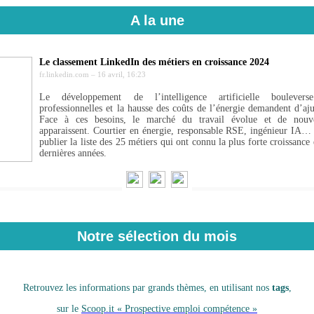
A la une
Le classement LinkedIn des métiers en croissance 2024
fr.linkedin.com
–
16 avril, 16:23
Le développement de l’intelligence artificielle boulever
professionnelles et la hausse des coûts de l’énergie demandent d’aj
Face à ces besoins, le marché du travail évolue et de nouvel
apparaissent. Courtier en énergie, responsable RSE, ingénieur IA…
publier la liste des 25 métiers qui ont connu la plus forte croissance
dernières années.
Notre sélection du mois
Retrouvez les informations par grands thèmes, en utilisant nos
tags
,
sur le
Scoop.it « Prospective emploi compétence »