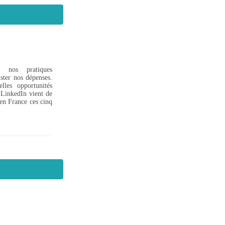
se nos pratiques
uster nos dépenses.
les opportunités
 LinkedIn vient de
 en France ces cinq