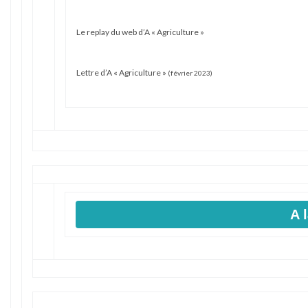
Le replay du web d’A « Agriculture »
Lettre d’A « Agriculture »
(février 2023)
A 