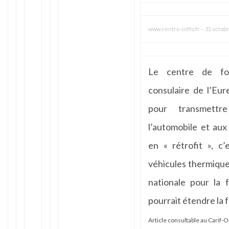
www.centre-inffo.fr
–
31 octobr
Le centre de for
consulaire de l’Eure
pour transmettr
l’automobile et au
en « rétrofit », c’
véhicules thermiques
nationale pour la 
pourrait étendre la 
Article consultable au
Carif-