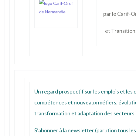
par le
Carif-O
et
Transitio
Un regard prospectif sur les emplois et les
compétences et nouveaux métiers, évolution
transformation et adaptation des secteurs
S’abonner à la newsletter
(parution tous les