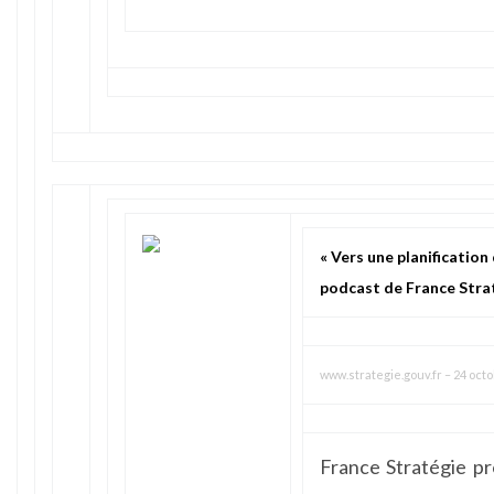
« Vers une planification 
podcast de France Stra
www.strategie.gouv.fr
–
24 octo
France Stratégie p