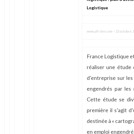
Logistique
www.aft-dev.com
–
23 octobre, 
France Logistique et
réaliser une étude 
d’entreprise sur le
engendrés par les m
Cette étude se div
première il s’agit 
destinée à « cartogr
en emploi engendrés 