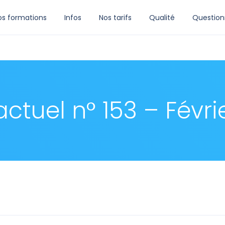
os formations
Infos
Nos tarifs
Qualité
Question
actuel n° 153 – Févri