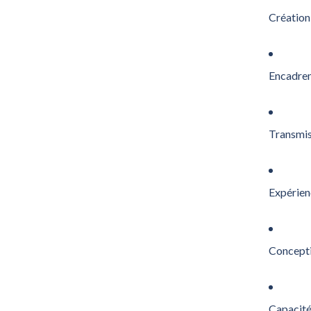
Création
Encadreme
Transmis
Expérien
Concepti
Capacité 