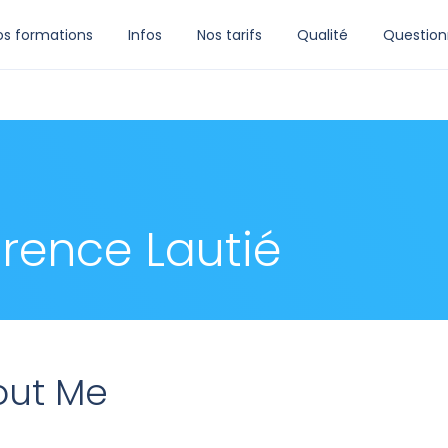
os formations
Infos
Nos tarifs
Qualité
Question
orence Lautié
out Me