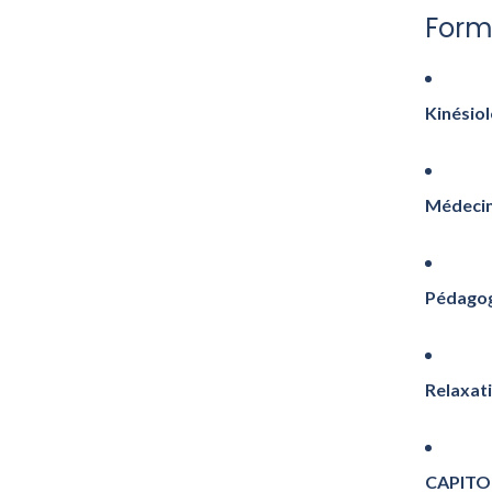
Form
Kinésiol
Médecin
Pédagog
Relaxati
CAPITOL