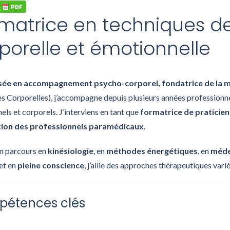
matrice en techniques de
porelle et émotionnelle
isée en accompagnement psycho-corporel, fondatrice de la
 Corporelles), j’accompagne depuis plusieurs années professionnels
ls et corporels. J’interviens en tant que
formatrice de praticien
tion des professionnels paramédicaux
.
un parcours en
kinésiologie
, en
méthodes énergétiques
, en
médec
et en
pleine conscience
, j’allie des approches thérapeutiques va
étences clés