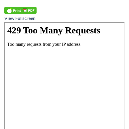
View Fullscreen
Aller
au
contenu
PDF