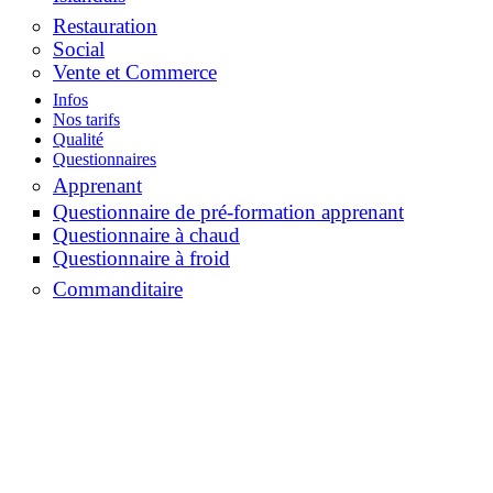
Restauration
Social
Vente et Commerce
Infos
Nos tarifs
Qualité
Questionnaires
Apprenant
Questionnaire de pré-formation apprenant
Questionnaire à chaud
Questionnaire à froid
Commanditaire
Questionnaire de pré-formation commanditaire
Questionnaire à chaud commanditaire
OPCO/Financeur
Formateur
Contactez-nous
Contact
Porter une réclamation